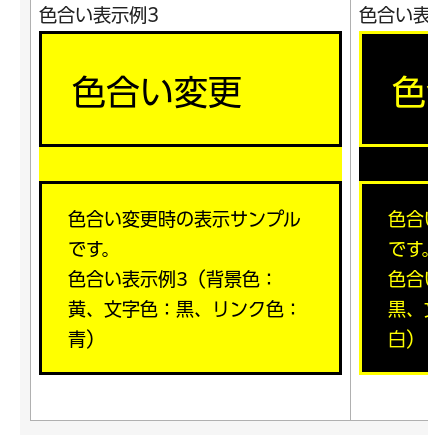
色合い表示例3
色合い表示
色合い変更
色
色合い変更時の表示サンプル
色合い
です。
です。
色合い表示例3（背景色：
色合い
黄、文字色：黒、リンク色：
黒、文
青）
白）