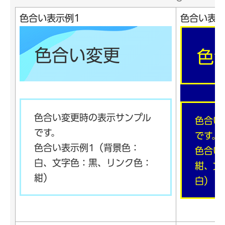
色合い表示例1
色合い表示
色合い変更
色
色合い変更時の表示サンプル
色合い
です。
です。
色合い表示例1（背景色：
色合い
白、文字色：黒、リンク色：
紺、文
紺）
白）