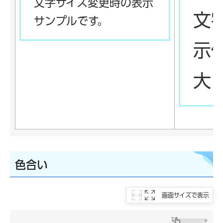
文字サイズ変更時の表示
文
サンプルです。
示
大
色合い
画面サイズで表示