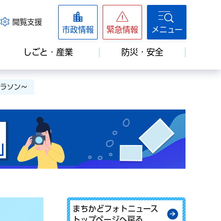
閲覧支援
市政情報
緊急情報
メニュー
しごと・産業
防災・安全
マラソン～
まちかどphotoニュース
まちかどフォトニュース
トップページへ戻る