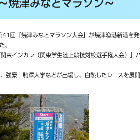
～焼津みなとマラソン～
念第41回「焼津みなとマラソン大会」が焼津漁港新港を
した。
「関東インカレ（関東学生陸上競技対校選手権大会）」
め、強豪・駒澤大学などが出場し、白熱したレースを展