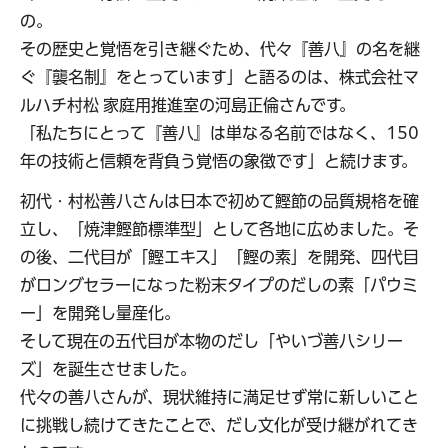
の。
その歴史と覚悟を引き継ぐため、代々『善八』の名を継
ぐ『襲名制』をとっています」と語るのは、株式会社マ
ルハチ村松 家庭用推進室の河島正倫さんです。
「私たちにとって『善八』は単なる名前ではなく、150
年の技術と信頼を背負う覚悟の象徴です」と続けます。
初代・村松善八さんは日本で初めて鰹節の品質規格を確
立し、「焼津鰹節標準型」として各地に広めました。そ
の後、二代目が「鰹エキス」「鰹の素」を開発、四代目
がロングセラーになった粉末タイプのだしの素「パウミ
ー」を開発し量産化。
そして現在の五代目が本物のだし「やいづ善八シリー
ズ」を誕生させました。
代々の善八さんが、現状維持に満足せず常に新しいこと
に挑戦し続けてきたことで、だし文化が受け継がれてき