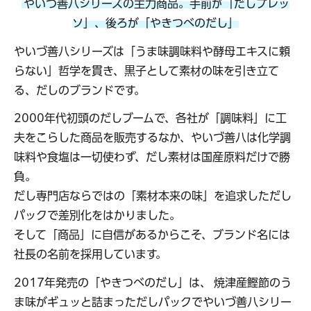
やいづ善八シリーズの主力商品。手前が「だしプレッ
ソ」、後ろが「やきつべのだし」
やいづ善八シリーズは「うま味調味料や酵母エキスに頼
らない」哲学を貫き、黒子として素材の味を引き立て
る、だしのブランドです。
2000年代初頭のだしブームで、各社が「調味料」に工
夫をこらした商品を販売するなか、やいづ善八は化学調
味料や食塩は一切使わず、だし素材は国産原料だけで勝
負。
だし専門店ならではの「素材本来の味」を追求しただし
パックで差別化をはかりました。
そして「商品」に自信があるからこそ、ブランド名には
社長の名前を採用しています。
2017年発売の「やきつべのだし」は、 焼津産鰹節のう
ま味がギュッと詰まっただしパックでやいづ善八シリー