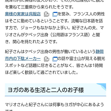
を兼ねて三重県から来られたそうです。
奥様の実家は呉服店
を営み、フランス人の男性
（外部サイトへリンク）
（別ウインドウで開きます）
はそこに勤めているということです。流暢な日本語を話
す方で、ジョークもなかなか上手い。紀子さんの夫、マ
リオさんがケベック出身（公用語はフランス語）と聞
き、関心を持たれたようです。
紀子さんはケベック出身の男性が働いているという
静岡
市内の下駄メーカー
の話や富士山が見える観光
（外部サイトへリンク）
（別ウインドウで開きます）
スポットなど話題に尽きることがなく、皆さんは1時間
ほど楽しく歓談して過ごされていました。
ヨガのある生活と二人のお子様
マリオさんと紀子さんには何事もヨガが中心にあるよう