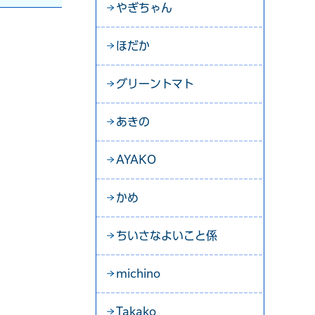
やぎちゃん
ほだか
グリーントマト
あきの
AYAKO
かめ
ちいさなよいこと係
michino
Takako