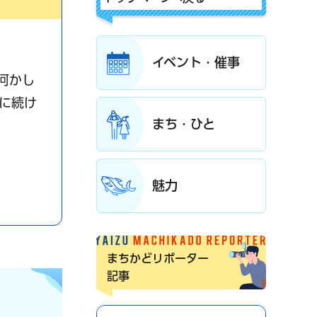
イベント・催事
何かし
に続け
まち・ひと
魅力
まちかどリポーター
記事