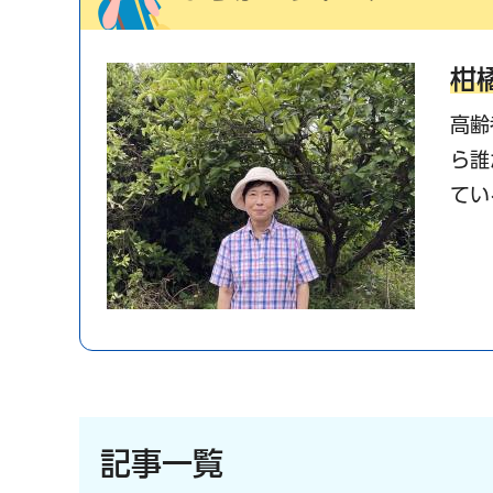
柑
高齢
ら誰
てい
記事一覧