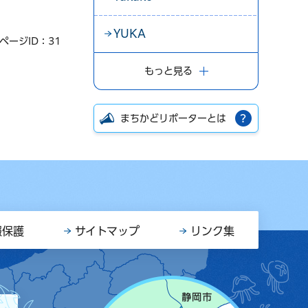
YUKA
ページID：31
もっと見る
まちかどリポーターとは
報保護
サイトマップ
リンク集