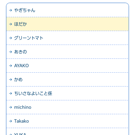
やぎちゃん
ほだか
グリーントマト
あきの
AYAKO
かめ
ちいさなよいこと係
michino
Takako
YUKA